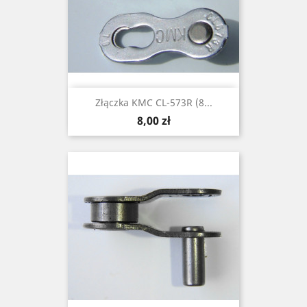
Złączka KMC CL-573R (8...
Cena
8,00 zł