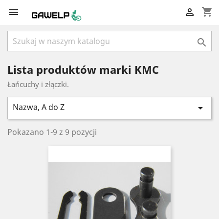
shopping_cart



Lista produktów marki KMC
Łańcuchy i złączki.
Nazwa, A do Z

Pokazano 1-9 z 9 pozycji