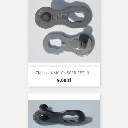
Złączka KMC CL-566R EPT (9...
Cena
9,00 zł