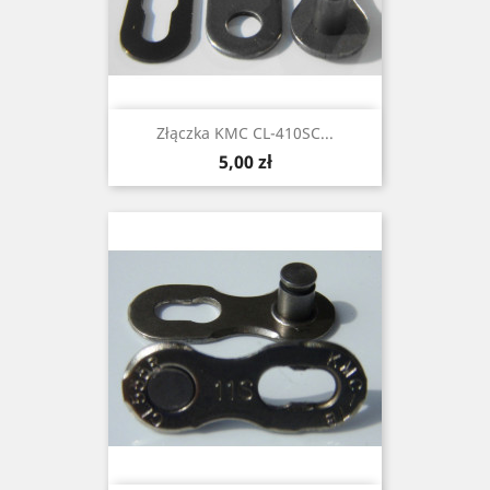
Złączka KMC CL-410SC...
Cena
5,00 zł