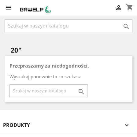
shopping_cart



20"
Przepraszamy za niedogodności.
Wyszukaj ponownie to co szukasz

PRODUKTY
