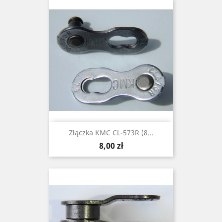
Złączka KMC CL-573R (8...
Cena
8,00 zł