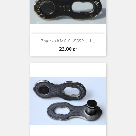
Złączka KMC CL-555R (11...
Cena
22,00 zł