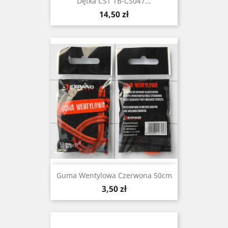
Dętka CST TB-CS047...
Cena
14,50 zł
Guma Wentylowa Czerwona 50cm
Cena
3,50 zł