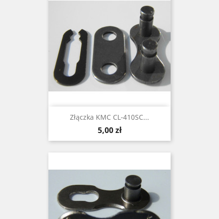
Złączka KMC CL-410SC...
Cena
5,00 zł