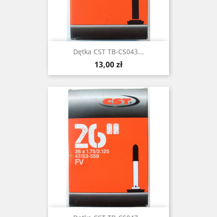
Dętka CST TB-CS043...
Cena
13,00 zł