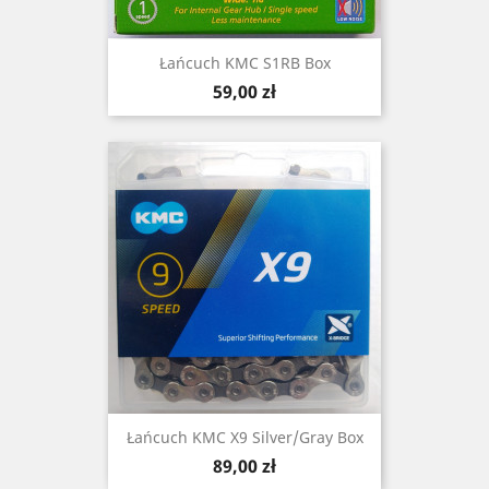
Łańcuch KMC S1RB Box
Cena
59,00 zł
Łańcuch KMC X9 Silver/Gray Box
Cena
89,00 zł